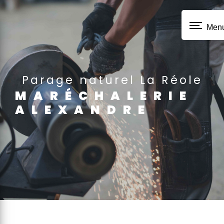
Panneau de gestion des cookies
Men
parage naturel La Réole
MARÉCHALERIE
ALEXANDRE